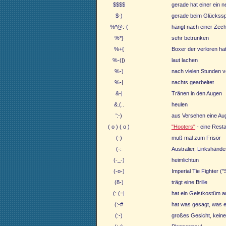
$$$$
gerade hat einer ein
$-)
gerade beim Glückssp
%*@:-(
hängt nach einer Zechp
%*}
sehr betrunken
%+{
Boxer der verloren ha
%-(|)
laut lachen
%-)
nach vielen Stunden vo
%-|
nachts gearbeitet
&-|
Tränen in den Augen
&.(..
heulen
':-)
aus Versehen eine Au
( o ) ( o )
"Hooters"
- eine Resta
(-)
muß mal zum Frisör
(-:
Australier, Linkshände
(-_-)
heimlichtun
(-o-)
Imperial Tie Fighter (
(8-)
trägt eine Brille
(: (=|
hat ein Geistkostüm a
(:-#
hat was gesagt, was er
(:-)
großes Gesicht, keine