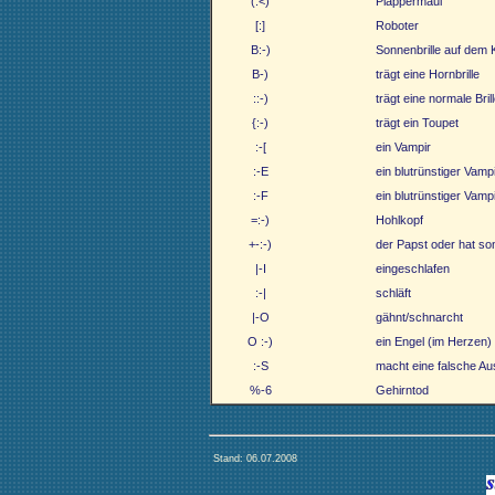
(:<)
Plappermaul
[:]
Roboter
B:-)
Sonnenbrille auf dem 
B-)
trägt eine Hornbrille
::-)
trägt eine normale Bril
{:-)
trägt ein Toupet
:-[
ein Vampir
:-E
ein blutrünstiger Vamp
:-F
ein blutrünstiger Vamp
=:-)
Hohlkopf
+-:-)
der Papst oder hat son
|-I
eingeschlafen
:-|
schläft
|-O
gähnt/schnarcht
O :-)
ein Engel (im Herzen)
:-S
macht eine falsche A
%-6
Gehirntod
Stand: 06.07.2008