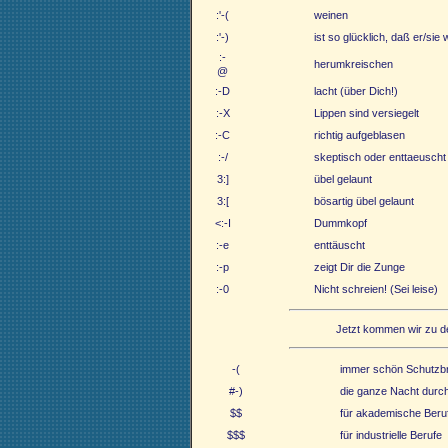
:'-(
weinen
:'-)
ist so glücklich, daß er/sie 
:-
herumkreischen
@
:-D
lacht (über Dich!)
:-X
Lippen sind versiegelt
:-C
richtig aufgeblasen
:-/
skeptisch oder enttaeuscht
3:]
übel gelaunt
3:[
bösartig übel gelaunt
<:-I
Dummkopf
:-e
enttäuscht
:-p
zeigt Dir die Zunge
:-0
Nicht schreien! (Sei leise)
Jetzt kommen wir zu d
-(
immer schön Schutzbri
#-)
die ganze Nacht durch
$$
für akademische Beru
$$$
für industrielle Berufe