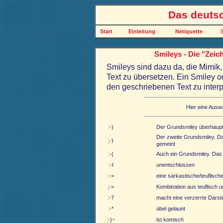
Das deuts
|
|
|
Start
Einleitung
Netiquette
Smileys - Die "Zei
Smileys sind dazu da, die Mimik,
Text zu übersetzen. Ein Smiley o
den geschriebenen Text zu interp
Hier eine Ausw
:-)
Der Grundsmiley überhaupt. 
Der zweite Grundsmiley. Da
;-)
gemeint
:-(
Auch ein Grundsmiley. Das "cr
:-I
unentschlossen
:->
eine sarkastische/teuflisc
;->
Kombination aus teuflisch 
:-7
macht eine verzerrte Darst
:-*
übel gelaunt
:-)~
ist komisch